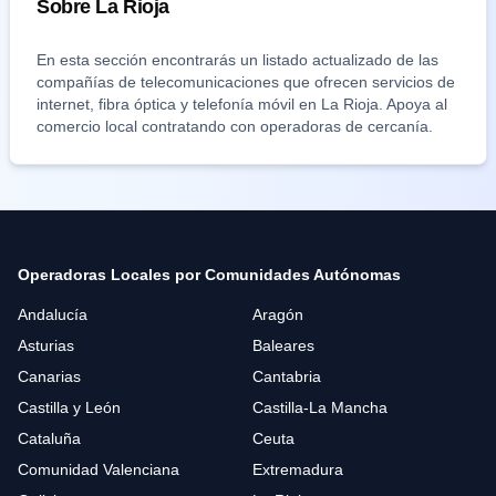
Sobre
La Rioja
En esta sección encontrarás un listado actualizado de las
compañías de telecomunicaciones que ofrecen servicios de
internet, fibra óptica y telefonía móvil en
La Rioja
. Apoya al
comercio local contratando con operadoras de cercanía.
Operadoras Locales por Comunidades Autónomas
Andalucía
Aragón
Asturias
Baleares
Canarias
Cantabria
Castilla y León
Castilla-La Mancha
Cataluña
Ceuta
Comunidad Valenciana
Extremadura