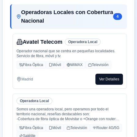
Operadoras Locales con Cobertura
4
Nacional
Avatel Telecom
Operadora Local
Operador nacional que se centra en pequeñas localidades.
Servicio de fibra, móvil y tv.
Fibra Óptica
Móvil
WiMAX
Televisión
Madrid
Ver Detalles
Operadora Local
Somos una operadora local, pero operamos por todo el
territorio nacional, reseñas destacables son:
-Cobertura de fibra óptica de Movistar o +Orange con router
WiFi 6.
Fibra Óptica
Móvil
Televisión
Router 4G/5G
-Cobertura movil con triple cobertura Orange, Yoigo y Movistar
-TV con todo el deporte o con toda la plataformas de cine y
Satélite