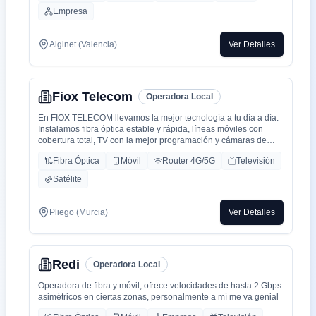
Empresa
Alginet (Valencia)
Ver Detalles
Fiox Telecom
Operadora Local
En FIOX TELECOM llevamos la mejor tecnología a tu día a día.
Instalamos fibra óptica estable y rápida, líneas móviles con
cobertura total, TV con la mejor programación y cámaras de
seguridad de última generación. Nuestro equipo garantiza un
Fibra Óptica
Móvil
Router 4G/5G
Televisión
servicio rápido, transparente y de calidad. FIOX TELECOM:
velocidad, confianza y seguridad.
Satélite
Pliego (Murcia)
Ver Detalles
Redi
Operadora Local
Operadora de fibra y móvil, ofrece velocidades de hasta 2 Gbps
asimétricos en ciertas zonas, personalmente a mí me va genial