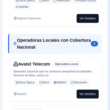
Fibra Óptica
Móvil
Televisión
Router 4G/5G
Satélite
Alginet (Valencia)
Ver Detalles
Operadoras Locales con Cobertura
3
Nacional
Avatel Telecom
Operadora Local
Operador nacional que se centra en pequeñas localidades.
Servicio de fibra, móvil y tv.
Fibra Óptica
Móvil
WiMAX
Televisión
Madrid
Ver Detalles