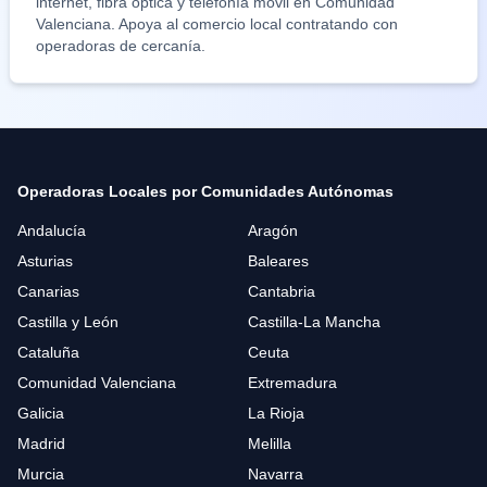
internet, fibra óptica y telefonía móvil en
Comunidad
Valenciana
. Apoya al comercio local contratando con
operadoras de cercanía.
Operadoras Locales por Comunidades Autónomas
Andalucía
Aragón
Asturias
Baleares
Canarias
Cantabria
Castilla y León
Castilla-La Mancha
Cataluña
Ceuta
Comunidad Valenciana
Extremadura
Galicia
La Rioja
Madrid
Melilla
Murcia
Navarra